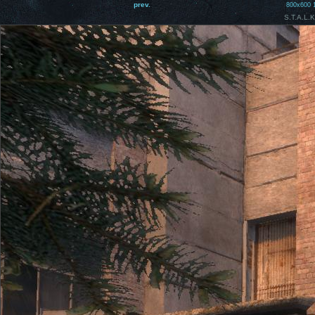
prev.
800x600
S.T.A.L.K