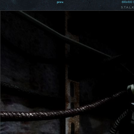
prev.
800x600
S.T.A.L.K