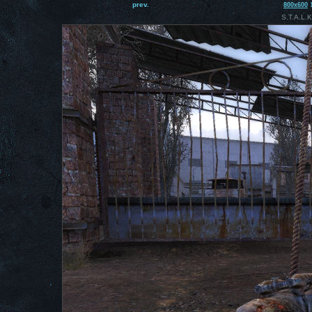
prev.
800x600
S.T.A.L.K